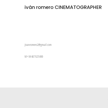
iván romero CINEMATOGRAPHER
jivanromero2@gmail.com
M +34 687 825 000